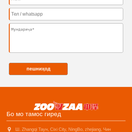
пешниҳод
Бо мо тамос гиред
Ш. Zhangqi Таун, Cixi City, NingBo, zhejiang, Чин