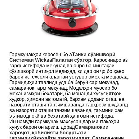
Гармкунакҳои керосен бо а
Танки сӯзишворӣ
,
Системаи Wick
ва
Палатаи сӯхтор
. Керосинаро аз
зарф истифода мекунад ва онро ба минтақаи
сӯзишворӣ интиқол медиҳад, ки дар он ҷо бо ҳаво
барои истеҳсоли алангаи устувор омехта мешавад.
Гармидиҳии тавлидшуда ба берун сар мекунад,
самаранок гарм мекунад. Моделҳои муосир бо
механизмҳои бехатарӣ, ба монанди хусусиятҳои
худкор, ҳимояи автоматӣ, барҳам додани оташ ва
назорати оташи танзимшаванда тарҳрезӣ шудаанд
ва назорати оташи танзимшаванда, таъмини ҳам
эътимоднокӣ ва бехатарӣ ҳангоми истифода.
Ин намуди гармкунак махсусан дар минтақаҳои
хунук барои он арзиш дорад
Самаранокии
хароҷот
,
қобилияти босуръати
гармидиҳӣ
ва
ҳаёти дарозмуддат
. Самаранокии