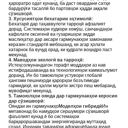
ҳароратро одат кунанд, ба даст овардани сатҳи
бардурӯғи тасаллӣ бо партовҳои ҳадди аққали
сӯзишворӣ.
3. Хусусиятҳои бехатарии эҳтимолӣ:
Бехатарӣ дар таҳаввулоти тарроҳӣ афзалият
дорад. Системаҳои худкори хомӯш, санҷандаҳои
кафолати оксигенӣ ва гузаришҳои зидди
маслиҳатҳо дар аксари гармкунакҳои замонавии
керазин стандартӣ мебошанд, ки агар ҳолати
хатарнок ба вуҷуд орад, ки қудрати воҳидро паст
мекунад.
4. Маводҳои экологӣ ва тарроҳӣ:
Истеҳсолкунандагон торафт моддаҳои аз нав
истифодашаванда ва технологияҳои каммаълумот
доранд. Ин бо тамоюлҳои устувори глобалӣ
ҳангоми пешниҳоди қарорҳои боэътимоди
гармидиҳӣ, ки ҳалли муҳити зистро пеш мебаранд,
мувофиқат мекунад.
5. Тамоюлҳои оянда дар гармкунакҳои керосин
дар сӯзишворӣ:
Ояндаи ин гармкунакҳо
Моделҳои гибридӣ
Ин
метавонад бо намудҳои сершумори сӯзишворӣ
фаъолият кунад ё бо системаҳои
барқароршавандаи энергиягиранда муттаҳид
созад. Инчунин таваҷҷӯҳи афзоишёбанда вуҷуд