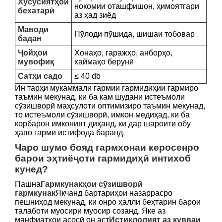
Хусусиятҳои
нокомии оташфишон, ҳимоятгари
бехатарӣ
аз ҳад зиёд
Маводи
Пӯлоди пӯшида, шишаи тобовар
бадан
Ҷойҳои
Хонаҳо, гаражҳо, анборҳо,
мувофиқ
хаймаҳо берунӣ
Сатҳи садо
≤ 40 db
Ин тарҳи мукаммали гармии гармидиҳии гармиро
таъмин мекунад, ки ба кам шудани истеъмоли
сӯзишворӣ маҳсулоти оптимизиро таъмин мекунад,
то истеъмоли сӯзишворӣ, имкон медиҳад, ки ба
корбарон имконият диҳанд, ки дар шароити обу
ҳаво гармӣ истифода баранд.
Чаро шумо бояд гармхонаи керосенро
барои эҳтиёҷоти гармидиҳӣ интихоб
кунед?
Пашна
Гармкунакҳои сӯзишворӣ
гармкунак
Якчанд бартариҳои назаррасро
пешниҳод мекунад, ки онро ҳалли беҳтарин барои
талаботи муосири муосир созанд. Яке аз
манфиатҳои асосӣ он аст
Истиқлолият аз қувваи