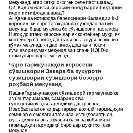
мекунанд, агар сатҳи оксиген хеле паст шавад.
Q2: Кадом навъи керосин бояд барои беҳтарин
иҷро истифода шавад?
А: Ҳамеша истифода баред
синфи баландии k-1
керосин
, ки онро тозакунанда сӯзондан ва бӯй
мекунад, ё дар муқоиса бо сӯзишвории пастсифат.
Нигоҳ доштани керосин дар як контейнер мӯҳр, як
контейнер ва нигоҳ доштани он аз нури нозук низ
кӯмак мекунад, ки дар нигоҳ доштани покии
сӯзишворӣ кӯмак мекунад ва испанӣ HOLD-и
гармкуниро дароз мекунад.
Чаро гармкунакҳои керосени
сӯзишвории Закара ба зуҳуроти
сӯзишвории сӯзишворӣ бозорро
роҳбарӣ мекунанд
Пашна
Гармкунакҳои сӯзишворӣ гармкунак
яке
аз бештари
амалӣ, самаранок ва
гуногун
имрӯзҳои гармидиҳӣ дастрасанд.
Новобаста аз он ки дар гармии дохилӣ, гармидиҳии
семинар ё омодагии таъҷилӣ, истиқлолияти он,
мустақилияти он аз қувваи барқ ​​ва қобилияти
гармидиҳии гармидиҳӣ онро дар муҳитҳо тоза
мекунад.