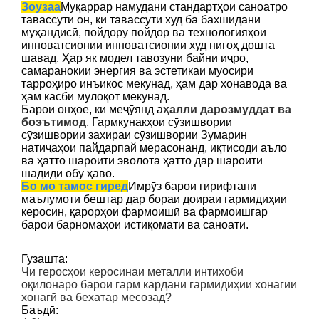
Зоузаа
Муқаррар намудани стандартҳои саноатро
тавассути он, ки тавассути худ ба бахшидани
муҳандисӣ, пойдору пойдор ва технологияҳои
инноватсионии инноватсионии худ нигоҳ дошта
шавад. Ҳар як модел тавозуни байни иҷро,
самаранокии энергия ва эстетикаи муосири
тарроҳиро инъикос мекунад, ҳам дар хонавода ва
ҳам касбӣ мулоқот мекунад.
Барои онҳое, ки меҷӯянд а
ҳалли дарозмуддат ва
боэътимод
, Гармкунакҳои сӯзишвории
сӯзишвории захираи сӯзишвории Зумарин
натиҷаҳои пайдарпай мерасонанд, иқтисоди аъло
ва ҳатто шароити эволота ҳатто дар шароити
шадиди обу ҳаво.
Бо мо тамос гиред
Имрӯз барои гирифтани
маълумоти бештар дар бораи доираи гармидиҳии
керосин, қарорҳои фармоишӣ ва фармоишгар
барои барномаҳои истиқоматӣ ва саноатӣ.
Гузашта:
Чӣ геросҳои керосинаи металлӣ интихоби
оқилонаро барои гарм кардани гармидиҳии хонагии
хонагӣ ва бехатар месозад?
Баъдӣ: