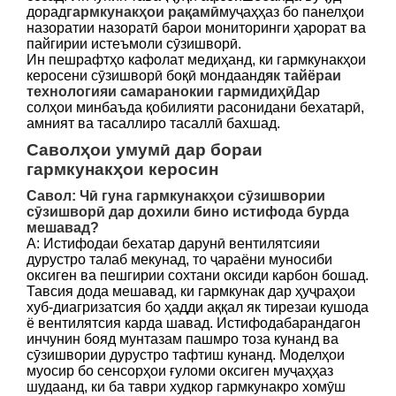
дорад
гармкунакҳои рақамӣ
муҷаҳҳаз бо панелҳои
назоратии назоратӣ барои мониторинги ҳарорат ва
пайгирии истеъмоли сӯзишворӣ.
Ин пешрафтҳо кафолат медиҳанд, ки гармкунакҳои
керосени сӯзишворӣ боқӣ мондаанд
як тайёраи
технологияи самаранокии гармидиҳӣ
Дар
солҳои минбаъда қобилияти расонидани бехатарӣ,
амният ва тасаллиро тасаллӣ бахшад.
Саволҳои умумӣ дар бораи
гармкунакҳои керосин
Савол: Чӣ гуна гармкунакҳои сӯзишвории
сӯзишворӣ дар дохили бино истифода бурда
мешавад?
A: Истифодаи бехатар дарунӣ вентилятсияи
дурустро талаб мекунад, то ҷараёни муносиби
оксиген ва пешгирии сохтани оксиди карбон бошад.
Тавсия дода мешавад, ки гармкунак дар ҳуҷраҳои
хуб-диагризатсия бо ҳадди аққал як тирезаи кушода
ё вентилятсия карда шавад. Истифодабарандагон
инчунин бояд мунтазам пашмро тоза кунанд ва
сӯзишвории дурустро тафтиш кунанд. Моделҳои
муосир бо сенсорҳои ғуломи оксиген муҷаҳҳаз
шудаанд, ки ба таври худкор гармкунакро хомӯш