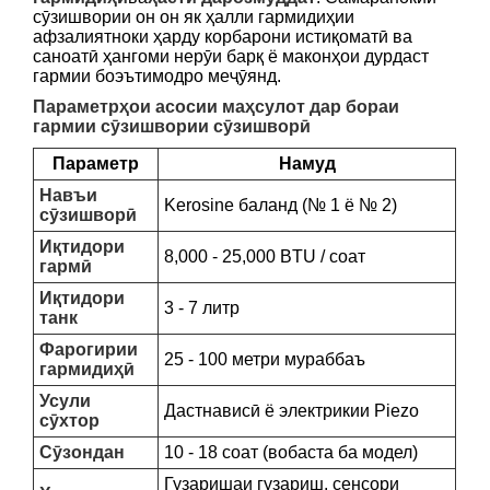
сӯзишвории он он як ҳалли гармидиҳии
афзалиятноки ҳарду корбарони истиқоматӣ ва
саноатӣ ҳангоми нерӯи барқ ​​ё маконҳои дурдаст
гармии боэътимодро меҷӯянд.
Параметрҳои асосии маҳсулот дар бораи
гармии сӯзишвории сӯзишворӣ
Параметр
Намуд
Навъи
Kerosine баланд (№ 1 ё № 2)
сӯзишворӣ
Иқтидори
8,000 - 25,000 BTU / соат
гармӣ
Иқтидори
3 - 7 литр
танк
Фарогирии
25 - 100 метри мураббаъ
гармидиҳӣ
Усули
Дастнависӣ ё электрикии Piezo
сӯхтор
Сӯзондан
10 - 18 соат (вобаста ба модел)
Гузаришаи гузариш, сенсори