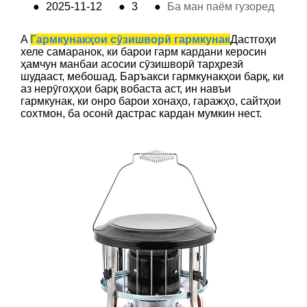
●
2025-11-12
●
3
●
Ба ман паём гузоред
A
Гармкунакҳои сӯзишворӣ гармкунак
Дастгоҳи
хеле самаранок, ки барои гарм кардани керосин
ҳамчун манбаи асосии сӯзишворӣ тарҳрезӣ
шудааст, мебошад. Баръакси гармкунакҳои барқ, ки
аз нерӯгоҳҳои барқ ​​вобаста аст, ин навъи
гармкунак, ки онро барои хонаҳо, гаражҳо, сайтҳои
сохтмон, ба осонӣ дастрас кардан мумкин нест.