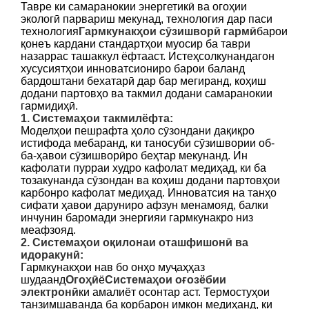
Тавре ки самаранокии энергетикӣ ва огоҳии
экологӣ парвариш мекунад, технология дар паси
технология
Гармкунакҳои сӯзишворӣ гармӣ
барои
қонеъ кардани стандартҳои муосир ба таври
назаррас ташаккул ёфтааст. Истеҳсолкунандагон
хусусиятҳои инноватсиониро барои баланд
бардоштани бехатарӣ дар бар мегиранд, коҳиш
додани партовҳо ва такмил додани самаранокии
гармидиҳӣ.
1. Системаҳои такмилёфта:
Моделҳои пешрафта ҳоло сӯзондани дақиқро
истифода мебаранд, ки таносуби сӯзишвории об-
ба-ҳавои сӯзишворӣро беҳтар мекунанд. Ин
кафолати пурраи худро кафолат медиҳад, ки ба
тозакунанда сӯзондан ва коҳиш додани партовҳои
карбонро кафолат медиҳад. Инноватсия на танҳо
сифати ҳавои даруниро афзун менамояд, балки
инчунин баромади энергияи гармкунакро низ
меафзояд.
2. Системаҳои оқилонаи оташфишонӣ ва
идоракунӣ:
Гармкунакҳои нав бо онҳо муҷаҳҳаз
шудаанд
Огоҳӣ
ё
Системаҳои оғозёбии
электронӣ
ки амалиёт осонтар аст. Термостуҳои
танзимшаванда ба корбарон имкон медиҳанд, ки