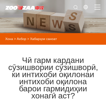
Хона
>
Ахбор
>
Хабарҳои саноат
Чӣ гарм кардани
сӯзишвории сӯзишворӣ,
ки интихоби оқилонаи
интихоби оқилона
барои гармидиҳии
хонагӣ аст?