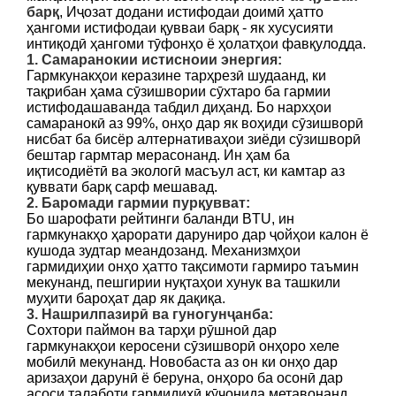
барқ
, Иҷозат додани истифодаи доимӣ ҳатто
ҳангоми истифодаи қувваи барқ ​​- як хусусияти
интиқодӣ ҳангоми тӯфонҳо ё ҳолатҳои фавқулодда.
1. Самаранокии истисноии энергия:
Гармкунакҳои керазине тарҳрезӣ шудаанд, ки
тақрибан ҳама сӯзишвории сӯхтаро ба гармии
истифодашаванда табдил диҳанд. Бо нархҳои
самаранокӣ аз 99%, онҳо дар як воҳиди сӯзишворӣ
нисбат ба бисёр алтернативаҳои зиёди сӯзишворӣ
бештар гармтар мерасонанд. Ин ҳам ба
иқтисодиётӣ ва экологӣ масъул аст, ки камтар аз
қуввати барқ ​​сарф мешавад.
2. Баромади гармии пурқувват:
Бо шарофати рейтинги баланди BTU, ин
гармкунакҳо ҳарорати даруниро дар ҷойҳои калон ё
кушода зудтар меандозанд. Механизмҳои
гармидиҳии онҳо ҳатто тақсимоти гармиро таъмин
мекунанд, пешгирии нуқтаҳои хунук ва ташкили
муҳити бароҳат дар як дақиқа.
3. Нашрилпазирӣ ва гуногунҷанба:
Сохтори паймон ва тарҳи рӯшноӣ дар
гармкунакҳои керосени сӯзишворӣ онҳоро хеле
мобилӣ мекунанд. Новобаста аз он ки онҳо дар
аризаҳои дарунӣ ё беруна, онҳоро ба осонӣ дар
асоси талаботи гармидиҳӣ кӯчонида метавонанд.