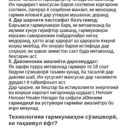
Ин чандирист махсусан барои сохтмони коргарони
сохтмон, лагерҳо ё соҳибони манзил, ки мехоҳанд
гармии иловагӣ дар утоқҳои мушаххас доранд.
4. Дар шароити пастсифат боэътимод:
Баръакси гармкунакҳои барқ, ки метавонанд ба
иқлими хунук гирифтор шаванд, гармкунакҳои
керазин самаранокии пайдарпайро нигоҳ
медоранд, ҳатто агар ҳарорат аз ҳарорати яхкунӣ
коҳиш меёбад. Ин онҳоро барои истифода дар
соҳаҳое, ки ҳавои зимистон сахт буда метавонад,
беҳтарин аст.
5. Давомнокии амалиёти дарозмуддат:
Як зарфи пурра метавонад гармиро то 18 соат
бидуни сӯзишворӣ таъмин кунад, ба тасаллӣ дар
давоми шаб. Ин хусусият махсусан дар танзимоти
дурдаст ё ғайрифаъол аст.
Дар ҷаҳоне, ки бештар ба истиқлолияти энергетикӣ
ва коҳиши хароҷот нигаронида шудааст, Heroser
Heroser Heater Herager ба сифати а
Опсияи
гармидиҳӣ ва устувори гармӣ
ки амалиётро бо
иҷро мекунад.
Технологияи гармкунакҳои сӯзишворӣ,
ки таҳаввул ёфт?