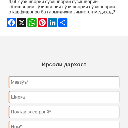
4,6L сӯзишвории сӯзишвории сӯзишвории
сӯзишвории сӯзишвории сӯзишвории сӯзишвории
оташфишонро ба гармидиҳии зимистон медиҳад?
Facebook
X
WhatsApp
Pinterest
LinkedIn
Share
Ирсоли дархост