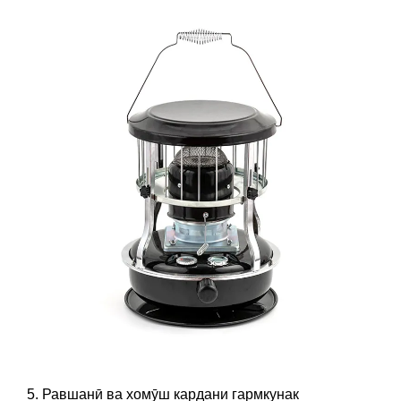
5. Равшанӣ ва хомӯш кардани гармкунак