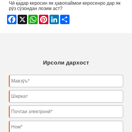
Чӣ қадар керосин як ҳавопаймои керосенро дар як
рӯз сӯзондан лозим аст?
Facebook
X
WhatsApp
Pinterest
LinkedIn
Share
Ирсоли дархост