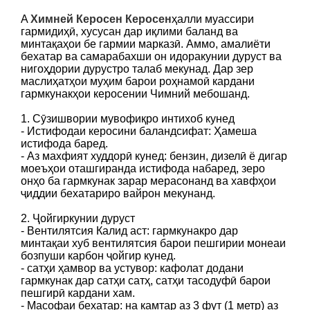
A
Химней Керосен Керосен
ҳалли муассири
гармидиҳӣ, хусусан дар иқлими баланд ва
минтақаҳои бе гармии марказӣ. Аммо, амалиёти
бехатар ва самарабахши он идоракунии дуруст ва
нигоҳдории дурустро талаб мекунад. Дар зер
маслиҳатҳои муҳим барои роҳнамоӣ кардани
гармкунакҳои керосении Чимний мебошанд.
1. Сӯзишвории мувофиқро интихоб кунед
- Истифодаи керосини баландсифат: Ҳамеша
истифода баред.
- Аз махфият худдорӣ кунед: бензин, дизелӣ ё дигар
моеъҳои оташгиранда истифода набаред, зеро
онҳо ба гармкунак зарар мерасонанд ва хавфҳои
ҷиддии бехатариро вайрон мекунанд.
2. Ҷойгиркунии дуруст
- Вентилятсия Калид аст: гармкунакро дар
минтақаи хуб вентилятсия барои пешгирии монеаи
бозпуши карбон ҷойгир кунед.
- сатҳи ҳамвор ва устувор: кафолат додани
гармкунак дар сатҳи сатҳ, сатҳи тасодуфӣ барои
пешгирӣ кардани хам.
- Масофаи бехатар: на камтар аз 3 фут (1 метр) аз