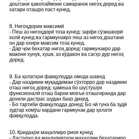
доштани ҳавопаймоии самаранок нигоҳ доред ва
хатари оташро паст кунед.
8. Нигоҳдории мавсимӣ
- Пеш аз нигоҳдорӣ тоза кунед: зарфи сӯзишворӣ
холӣ кунед ва гармкунакро пеш аз нигоҳ доштани
он дар охири мавсим тоза кунед.
- Дар ҷои бехатар нигоҳ доред: гармкунакро дар
макони хунук, хушк, аз кӯдакон ва сагҳо дур нигоҳ
доред.
9. Ба ҳолатҳои фавқулодда омода шавед
- Дар наздикии муқаддимаи сӯхторро дар наздикии
оташ нигоҳ доред: ҳамеша бо шустушӯи
функсионалӣ оташ барои моеъи оташгиранда дар
дохили дастрас шудан баҳо диҳед.
- Бо тартиби фавқулодда донед: Бо чӣ гуна ба зудӣ
зудтар хомӯш кардани гармкунак дар ҳолати
фавқулодда.
10. Қоидаҳои маҳаллиро риоя кунед
- Дастурҳо ва маҳдудиятҳои маҳаллии бехатариро