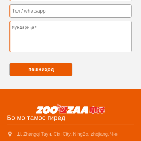
пешниҳод
Бо мо тамос гиред
Ш. Zhangqi Таун, Cixi City, NingBo, zhejiang, Чин