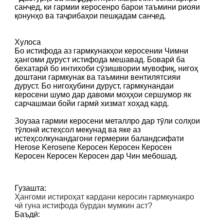
санҷед, ки гармии керосенро барои таъмини риояи
қонунҳо ва таҷрибаҳои пешқадам санҷед.
Хулоса
Бо истифода аз гармкунакҳои керосении Чимни
ҳангоми дуруст истифода мешавад. Боварӣ ба
бехатарӣ бо интихоби сӯзишвории мувофиқ, нигоҳ
доштани гармкунак ва таъмини вентилятсияи
дуруст. Бо нигоҳубини дуруст, гармкунандаи
керосени шумо дар давоми моҳҳои сершумор як
сарчашмаи бойи гармӣ хизмат хоҳад кард.
Зоузаа гармии керосени металлро дар тӯли солҳои
тӯлонӣ истеҳсол мекунад ва яке аз
истеҳсолкунандагони гермерии баландсифати
Herose Kerosene Керосен Керосен Керосен
Керосен Керосен Керосен дар Чин мебошад.
Гузашта:
Ҳангоми истироҳат кардани керосин гармкунакро
чӣ гуна истифода бурдан мумкин аст?
Баъдӣ: