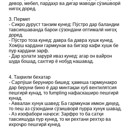
девор, мебел, пардаҳо ва дигар маводи сӯзишворӣ
нигоҳ доред.
3. Пермет
- Сикро дуруст танзим кунед: Пӯстро дар баландии
тавсияшаванда барои сӯзондани оптималӣ нигоҳ
доред.
- Пӯстро тоза кунед: давра ба давра хушк кунед.
Хомӯш кардани гармкунак ва бигзор кафи хушк бе
пур кардани зарф.
- Дар ҳолати зарурӣ иваз кунед: агар он вайрон
шуда бошад, сахтгир ё нобуд нашавад.
4. Таҳвили бехатар
- Сарпӯши беруниро бишед: ҳамеша гармкунакро
дар беруни бино ё дар минтақаи хуб вентилятсия
пешгирӣ кунад, то fumpling нафаскаширо пешгирӣ
кунад.
- Аввалан хунук шавед: Ба гармкунак имкон диҳед,
то пеш аз сӯзондани сӯзишворӣ пурра хунук шавад.
- Аз изофабори наҷоси: Зарфро то ба сатҳи
тавсияшуда пур кунед, то ки рехтани рехтҳо ва
ихроҷро пешгирӣ кунед.