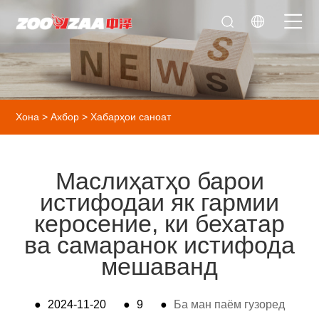
Хона
>
Ахбор
>
Хабарҳои саноат
Маслиҳатҳо барои
истифодаи як гармии
керосение, ки бехатар
ва самаранок истифода
мешаванд
●
2024-11-20
●
9
●
Ба ман паём гузоред