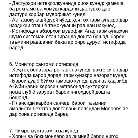
- Дастурҳои истеҳсолкунанда риоя кунед: ҳамеша
ба роҳнамо ва хомӯш кардани дастурҳо дар
дастури корбар мувофиқат кунед.
- Аз тамокукашӣ дурӣ ҷӯед: ҳеҷ гоҳ гармкунакро дар
наздикии оташ ё тамокукашӣ равшан накунед.
- Истифодаи абзорҳои мувофиқ: Агар гармкунакҳои
шумо системаи оташгиранда дошта бошад, барои
таъмини равшании бехатар онро дуруст истифода
баред.
6. Монитор ҳангоми истифода
- Ҳеҷ гоҳ беназоратро тарк накунед: вақте ки он дар
истифода қарор дорад, гармкунакро назорат кунед.
- Барои дуд ё бӯйҳо тамошо кунед: дуди аз ҳад зиёд
ё бӯйи қавии керосин метавонад сӯхторҳои
номатлуб ё зарурат барои нигоҳдорӣ дошта
бошанд.
- Плансиди карбон санҷед: барои таъмини
амалиёти бехатар довталаби попсидаи Monoonside
дар хона истифода баред.
7. Чимро мунтазам тоза кунед
- Хориҷ ва боқимондаро аз димней барои нигоҳ